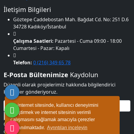
İletişim Bilgileri
Göztepe Caddebostan Mah. Bağdat Cd. No: 251 D.6
34728 Kadıköy/İstanbul
Çalışma Saatleri:
Pazartesi - Cuma 09:00 - 18:00
Cumartesi - Pazar: Kapalı
Telefon:
0 (216) 349 65 78
E-Posta Bültenimize
Kaydolun
Düzenli olarak projelerimiz hakkında bilgilendirici
bültenler gönderiyoruz.
Bu internet sitesinde, kullanıcı deneyimini
geliştirmek ve internet sitesinin verimli
GÖNDER VE KAYDOL
çalışmasını sağlamak amacıyla çerezler
Copyright © 2022. Her Hakkı Saklıdır. kopyalanması,
kullanılmaktadır.
Ayrıntıları inceleyin
çoğaltılması ve dağıtılması halinde yasal haklarımız